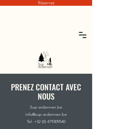
Réservez
PRENEZ CONTACT AVEC
NOUS
Sup-ardennen.be
info@sup-ardennen.be
Tel:
+32 (0) 479309540