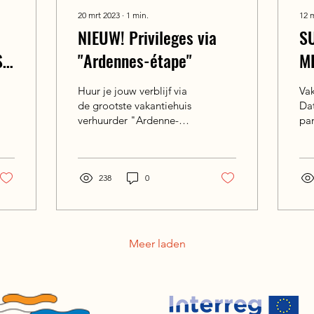
20 mrt 2023
∙
1
min.
12 
NIEUW! Privileges via
S
S
"Ardennes-étape"
M
A
Huur je jouw verblijf via
Vak
de grootste vakantiehuis
Da
verhuurder "Ardenne-
pa
étape"? Dat is handig!
boo
Sup-ardennen werkt sinds
sp
kort namelijk...
hie
238
0
Meer laden