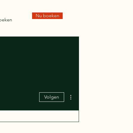
Nu boeken
oeken
Meer acties
Volgen