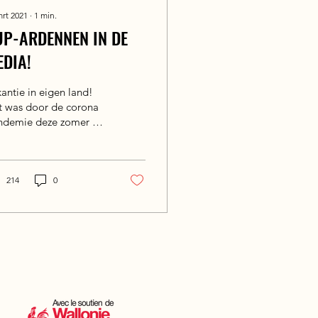
mrt 2021
∙
1
min.
UP-ARDENNEN IN DE
EDIA!
antie in eigen land!
t was door de corona
ndemie deze zomer de
dschap. En natuurlijk
rong de lokale media
rop in en ging...
214
0