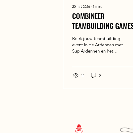
20 mrt 2026
∙
1
min.
COMBINEER
TEAMBUILDING GAME
EN SUP - met het "RC
Boek jouw teambuilding
Sportcentrum van
event in de Ardennen met
Sup Ardennen en het
Tenneville"
Sport Centrum van
Tenneville!
11
0